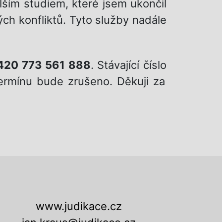
alším studiem, které jsem ukončil
h konfliktů. Tyto služby nadále
420 773 561 888
. Stávající číslo
ermínu bude zrušeno. Děkuji za
www.judikace.cz