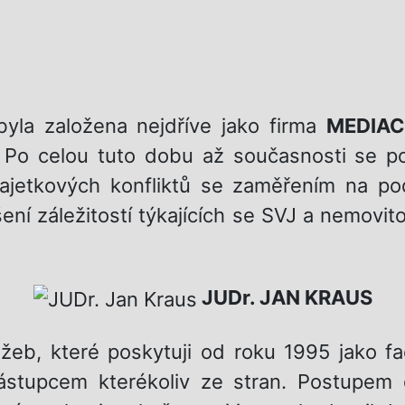
yla založena nejdříve jako firma
MEDIAC
. Po celou tuto dobu až současnosti se p
jetkových konfliktů se zaměřením na podn
ní záležitostí týkajících se SVJ a nemovit
JUDr. JAN KRAUS
eb, které poskytuji od roku 1995 jako faci
ástupcem kterékoliv ze stran. Postupem 