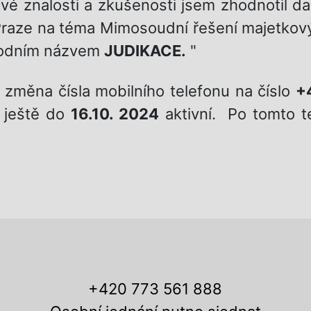
 Své znalosti a zkušenosti jsem zhodnotil d
Praze na téma Mimosoudní řešení majetkovýc
chodním názvem
JUDIKACE.
"
měna čísla mobilního telefonu na číslo
+
 ještě do
16.10. 2024
aktivní. Po tomto t
+420 773 561 888