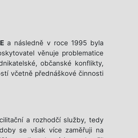
E
a následně v roce 1995 byla
oskytovatel věnuje problematice
ikatelské, občanské konflikty,
ostí včetně přednáškové činnosti
litační a rozhodčí služby, tedy
doby se však více zaměřuji na