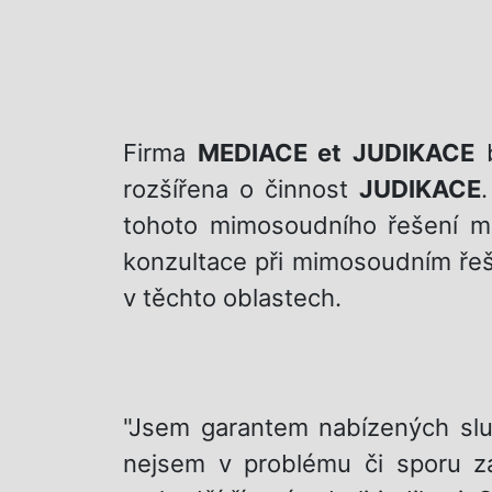
Firma
MEDIACE et JUDIKACE
b
rozšířena o činnost
JUDIKACE
tohoto mimosoudního řešení ma
konzultace při mimosoudním řeše
v těchto oblastech.
"Jsem garantem nabízených služ
nejsem v problému či sporu z